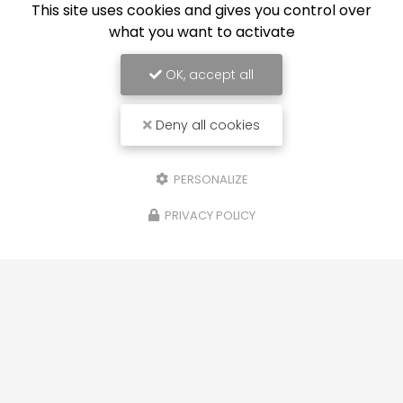
This site uses cookies and gives you control over
what you want to activate
OK, accept all
Deny all cookies
PERSONALIZE
Architecte d'intérieur sur le secteur de Villefranche-
sur-Saône
PRIVACY POLICY
06 64 32 73 09
Suivez-moi sur les réseaux sociaux