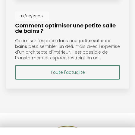
30/11/2025
iser une petite salle
La psychologi
Remplacez moi par v
ce dans une
petite salle de
assisté à une con
 un défi, mais avec l'expertise
psychologie des 
térieur, il est possible de
est révélateur. C
space restreint en un…
To
ute l'actualité