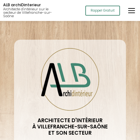
Aller
ALB archiDinterieur
au
Architecte d'intérieur sur le
Rappel Gratuit
secteur de Villefranche-sur-
contenu
Saône
principal
ARCHITECTE D'INTÉRIEUR
À VILLEFRANCHE-SUR-SAÔNE
ET SON SECTEUR