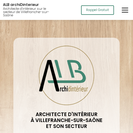
Aller
ALB archiDinterieur
au
Architecte d'intérieur sur le
Rappel Gratuit
secteur de Villefranche-sur-
contenu
Saône
principal
ARCHITECTE D'INTÉRIEUR
À VILLEFRANCHE-SUR-SAÔNE
ET SON SECTEUR